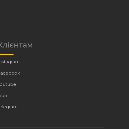
Клієнтам
nstagram
Facebook
Youtube
iber
elegram