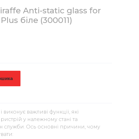
affe Anti-static glass for
 Plus біле
(300011)
ошика
і виконує важливі функції, які
ристрій у належному стані та
 служби. Ось основні причини, чому
вати: