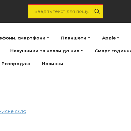
лефони, смартфони
Планшети
Apple
Навушники та чохли до них
Смарт годинн
Розпродаж
Новинки
хисне скло