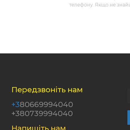
телефону. Якщо не знайш
Передзвоніть нам
+3
80669994040
+380739994040
Напишіть нам