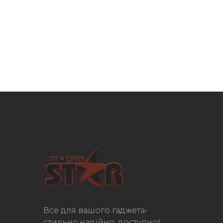
Все для вашого ґаджета-
стильно,надійно, доступно!