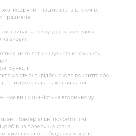
появі подряпин на дисплеї від ключів,
х предметів.
ло поглинає частину удару, знижуючи
 на екрані.
'ється, його легше і дешевше замінити,
лей.
ові функції:
 скла мають антивідблискове покриття або
 що знижують навантаження на очі.
ом має вищу цінність на вторинному
ть антибактеріальні покриття, які
робів на поверхні екрана.
ти захисне скло на будь-яку модель