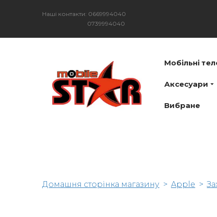
Наші контакти: 0669994040
0739994040
Мобільні те
Аксесуари
Вибране
Домашня сторінка магазину
Apple
За