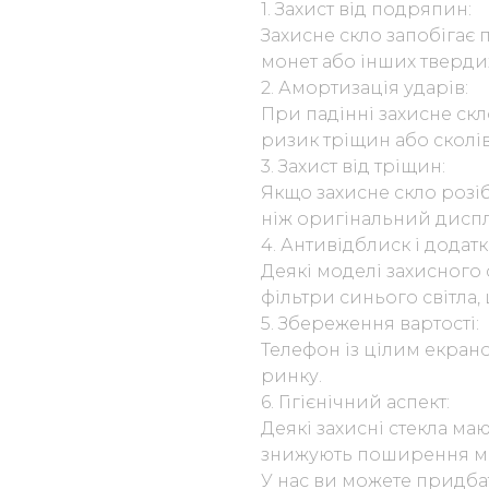
1. Захист від подряпин:
Захисне скло запобігає 
монет або інших тверди
2. Амортизація ударів:
При падінні захисне ск
ризик тріщин або сколів
3. Захист від тріщин:
Якщо захисне скло розіб
ніж оригінальний дисп
4. Антивідблиск і додатк
Деякі моделі захисного
фільтри синього світла,
5. Збереження вартості:
Телефон із цілим екран
ринку.
6. Гігієнічний аспект:
Деякі захисні стекла маю
знижують поширення мік
У нас ви можете придба