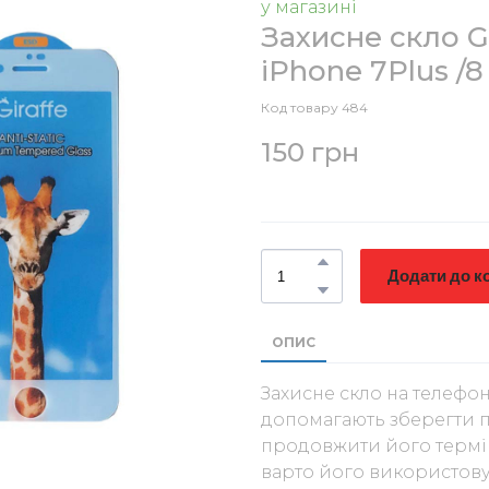
у магазині
Захисне скло Gir
iPhone 7Plus /8
Код товару 484
150 грн
Додати до к
ОПИС
Захисне скло на телефон
допомагають зберегти п
продовжити його термін
варто його використову