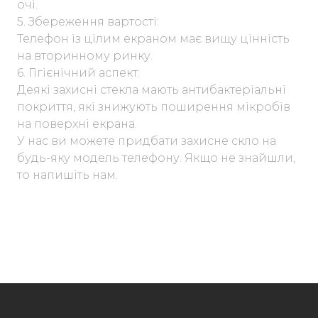
очі.
5. Збереження вартості:
Телефон із цілим екраном має вищу цінність
на вторинному ринку.
6. Гігієнічний аспект:
Деякі захисні стекла мають антибактеріальні
покриття, які знижують поширення мікробів
на поверхні екрана.
У нас ви можете придбати захисне скло на
будь-яку модель телефону. Якщо не знайшли,
то напишіть нам.