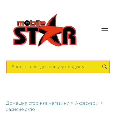
Домашня сторінка магазину
Аксесуари
Захисне скло