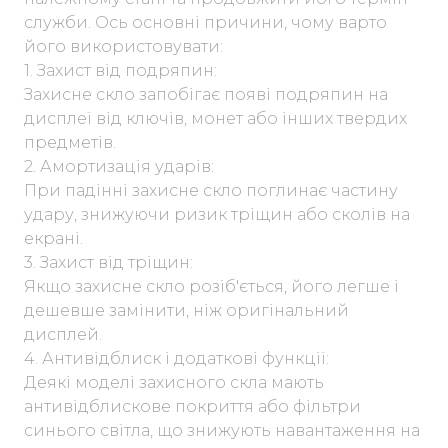
служби. Ось основні причини, чому варто
його використовувати:
1. Захист від подряпин:
Захисне скло запобігає появі подряпин на
дисплеї від ключів, монет або інших твердих
предметів.
2. Амортизація ударів:
При падінні захисне скло поглинає частину
удару, знижуючи ризик тріщин або сколів на
екрані.
3. Захист від тріщин:
Якщо захисне скло розіб'ється, його легше і
дешевше замінити, ніж оригінальний
дисплей.
4. Антивідблиск і додаткові функції:
Деякі моделі захисного скла мають
антивідблискове покриття або фільтри
синього світла, що знижують навантаження на