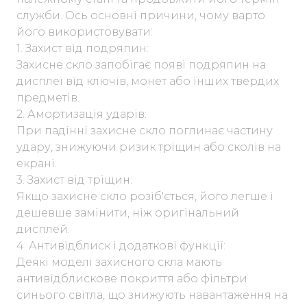
служби. Ось основні причини, чому варто
його використовувати:
1. Захист від подряпин:
Захисне скло запобігає появі подряпин на
дисплеї від ключів, монет або інших твердих
предметів.
2. Амортизація ударів:
При падінні захисне скло поглинає частину
удару, знижуючи ризик тріщин або сколів на
екрані.
3. Захист від тріщин:
Якщо захисне скло розіб'ється, його легше і
дешевше замінити, ніж оригінальний
дисплей.
4. Антивідблиск і додаткові функції:
Деякі моделі захисного скла мають
антивідблискове покриття або фільтри
синього світла, що знижують навантаження на