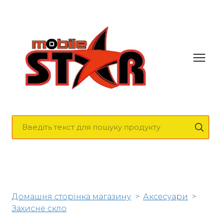
Домашня сторінка магазину
Аксесуари
Захисне скло