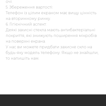
очі.
5. Збереження вартості:
Телефон із цілим екраном має вищу цінність
на вторинному ринку.
6. Гігієнічний аспект:
Деякі захисні стекла мають антибактеріальні
покриття, які знижують поширення мікробів
на поверхні екрана.
У нас ви можете придбати захисне скло на
будь-яку модель телефону. Якщо не знайшли,
то напишіть нам.