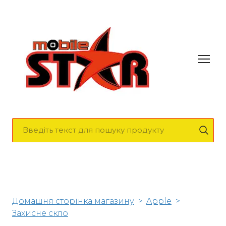
Домашня сторінка магазину
Apple
Захисне скло