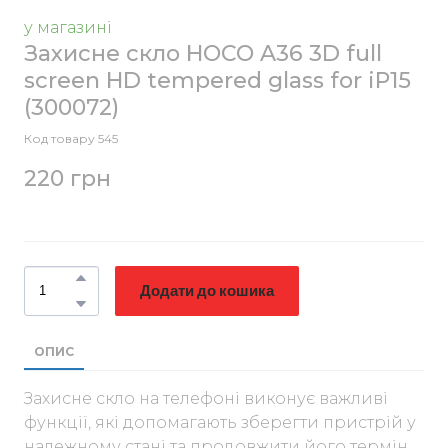
у магазині
Захисне скло HOCO A36 3D full
screen HD tempered glass for iP15
(300072)
Код товару 545
220 грн
Додати до кошика
ОПИС
Захисне скло на телефоні виконує важливі
функції, які допомагають зберегти пристрій у
належному стані та продовжити його термін