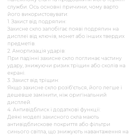
служби. Ось основні причини, чому варто
його використовувати:
1. Захист від подряпин:
Захисне скло запобігає появі подряпин на
дисплеї від ключів, монет або інших твердих
предметів.
2. Амортизація ударів:
При падінні захисне скло поглинає частину
удару, знижуючи ризик тріщин або сколів на
екрані.
3. Захист від тріщин:
Якщо захисне скло розіб'ється, його легше і
дешевше замінити, ніж оригінальний
дисплей.
4. Антивідблиск і додаткові функції:
Деякі моделі захисного скла мають
антивідблискове покриття або фільтри
синього світла, що знижують навантаження на