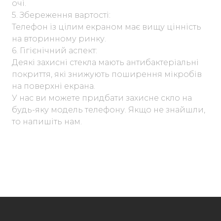
очі.
5. Збереження вартості:
Телефон із цілим екраном має вищу цінність
на вторинному ринку.
6. Гігієнічний аспект:
Деякі захисні стекла мають антибактеріальні
покриття, які знижують поширення мікробів
на поверхні екрана.
У нас ви можете придбати захисне скло на
будь-яку модель телефону. Якщо не знайшли,
то напишіть нам.