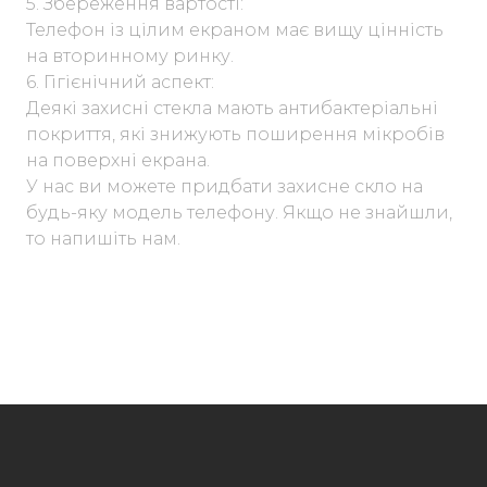
5. Збереження вартості:
Телефон із цілим екраном має вищу цінність
на вторинному ринку.
6. Гігієнічний аспект:
Деякі захисні стекла мають антибактеріальні
покриття, які знижують поширення мікробів
на поверхні екрана.
У нас ви можете придбати захисне скло на
будь-яку модель телефону. Якщо не знайшли,
то напишіть нам.