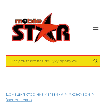
Домашня сторінка магазину
Аксесуари
Захисне скло