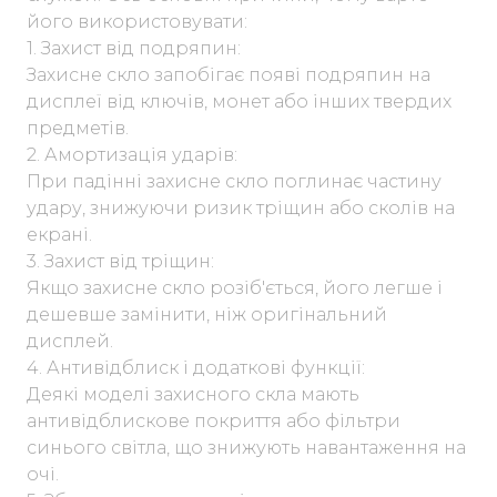
його використовувати:
1. Захист від подряпин:
Захисне скло запобігає появі подряпин на
дисплеї від ключів, монет або інших твердих
предметів.
2. Амортизація ударів:
При падінні захисне скло поглинає частину
удару, знижуючи ризик тріщин або сколів на
екрані.
3. Захист від тріщин:
Якщо захисне скло розіб'ється, його легше і
дешевше замінити, ніж оригінальний
дисплей.
4. Антивідблиск і додаткові функції:
Деякі моделі захисного скла мають
антивідблискове покриття або фільтри
синього світла, що знижують навантаження на
очі.