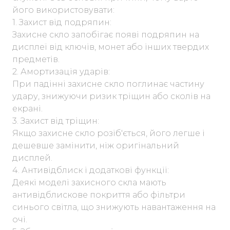
його використовувати:
1. Захист від подряпин:
Захисне скло запобігає появі подряпин на
дисплеї від ключів, монет або інших твердих
предметів.
2. Амортизація ударів:
При падінні захисне скло поглинає частину
удару, знижуючи ризик тріщин або сколів на
екрані.
3. Захист від тріщин:
Якщо захисне скло розіб'ється, його легше і
дешевше замінити, ніж оригінальний
дисплей.
4. Антивідблиск і додаткові функції:
Деякі моделі захисного скла мають
антивідблискове покриття або фільтри
синього світла, що знижують навантаження на
очі.