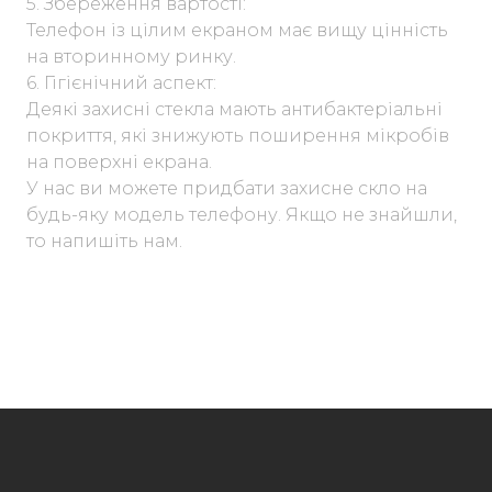
5. Збереження вартості:
Телефон із цілим екраном має вищу цінність
на вторинному ринку.
6. Гігієнічний аспект:
Деякі захисні стекла мають антибактеріальні
покриття, які знижують поширення мікробів
на поверхні екрана.
У нас ви можете придбати захисне скло на
будь-яку модель телефону. Якщо не знайшли,
то напишіть нам.