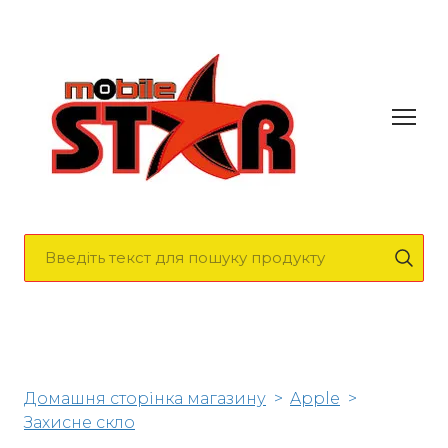
Домашня сторінка магазину
Apple
Захисне скло