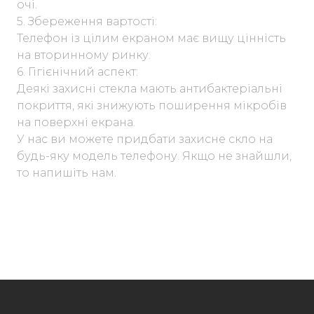
очі.
5. Збереження вартості:
Телефон із цілим екраном має вищу цінність
на вторинному ринку.
6. Гігієнічний аспект:
Деякі захисні стекла мають антибактеріальні
покриття, які знижують поширення мікробів
на поверхні екрана.
У нас ви можете придбати захисне скло на
будь-яку модель телефону. Якщо не знайшли,
то напишіть нам.