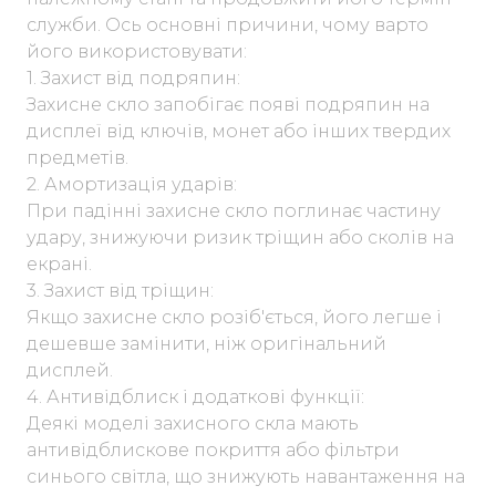
служби. Ось основні причини, чому варто
його використовувати:
1. Захист від подряпин:
Захисне скло запобігає появі подряпин на
дисплеї від ключів, монет або інших твердих
предметів.
2. Амортизація ударів:
При падінні захисне скло поглинає частину
удару, знижуючи ризик тріщин або сколів на
екрані.
3. Захист від тріщин:
Якщо захисне скло розіб'ється, його легше і
дешевше замінити, ніж оригінальний
дисплей.
4. Антивідблиск і додаткові функції:
Деякі моделі захисного скла мають
антивідблискове покриття або фільтри
синього світла, що знижують навантаження на