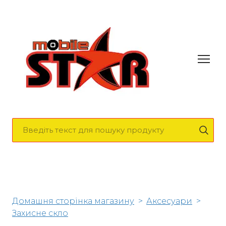
Домашня сторінка магазину
Аксесуари
Захисне скло