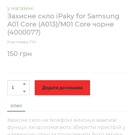
у магазині
Захисне скло iPaky for Samsung
A01 Core (A013)/M01 Core чорне
(4000077)
Код товару 724
150 грн
Додати до кошика
ОПИС
Захисне скло на телефоні виконує важливі
функції, які допомагають зберегти пристрій у
належному стані та продовжити його термін