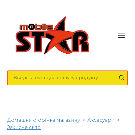
Домашня сторінка магазину
Аксесуари
Захисне скло